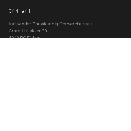
CONTACT
Italiaander Bouwkundig Ontwerpbureau
Grote Huilakker 39
6942 RC Didam
06 144 13 015
0316 843 673
info@italiaander.nu
K.v.K. nr. : 51519968
BTW nr. : NL001857686B13
ONZE DIENSTEN
Ontwerp
Bouwkundig tekenwerk