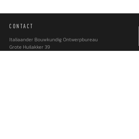
CONTACT
Italiaander Bouwkundig Ontwerpbureau
Grote Huilakker 39
6942 RC Didam
06 144 13 015
0316 843 673
info@italiaander.nu
K.v.K. nr. : 51519968
BTW nr. : NL001857686B13
ONZE DIENSTEN