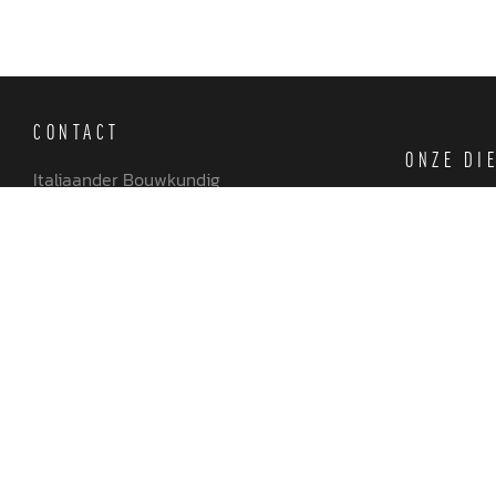
CONTACT
ONZE DI
Italiaander Bouwkundig
Ontwerpbureau
Ontwe
Grote Huilakker 39
Bouwk
6942 RC Didam
Vergu
06 144 13 015
ONZE PR
0316 843 673
Partic
info@italiaander.nu
Serie
Utilit
K.v.K. nr. : 51519968
BTW nr. : NL001857686B13