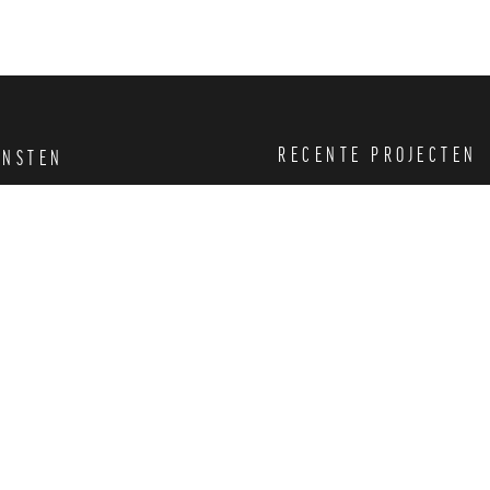
RECENTE PROJECTEN
ENSTEN
rp
undig tekenwerk
nningaanvraag
OJECTEN
uliere Woningbouw
matige Woningbouw
eitsbouw